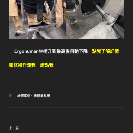
Ergohuman坐椅升到最高後自動下降
點我了解詳情
報修操作流程 請點我
分
維修案例
、
維修氣壓棒
類
文
上
上一篇