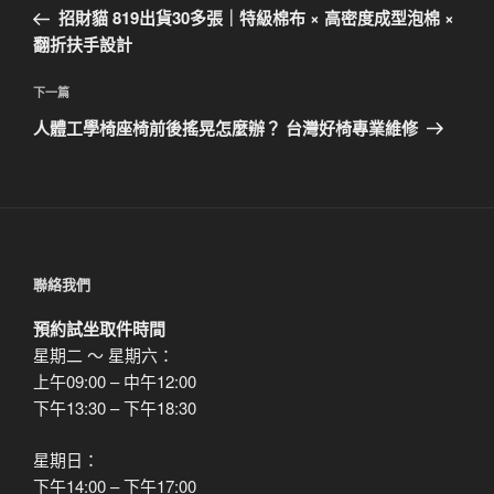
章
一
招財貓 819出貨30多張｜特級棉布 × 高密度成型泡棉 ×
導
篇
翻折扶手設計
覽
文
章
下
下一篇
一
人體工學椅座椅前後搖晃怎麼辦？ 台灣好椅專業維修
篇
文
章
聯絡我們
預約試坐取件時間
星期二 ～ 星期六：
上午09:00 – 中午12:00
下午13:30 – 下午18:30
星期日：
下午14:00 – 下午17:00