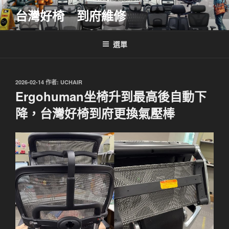
跳
台灣好椅 到府維修
至
主
要
選單
內
容
發
2026-02-14
作者:
UCHAIR
佈
Ergohuman坐椅升到最高後自動下
於
降，台灣好椅到府更換氣壓棒