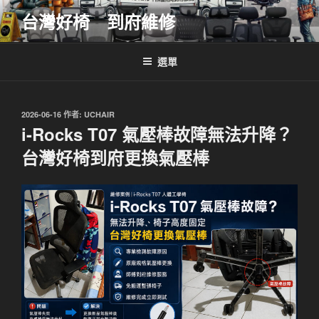
跳
台灣好椅 到府維修
至
主
要
選單
內
容
發
2026-06-16
作者:
UCHAIR
佈
i-Rocks T07 氣壓棒故障無法升降？
於
台灣好椅到府更換氣壓棒