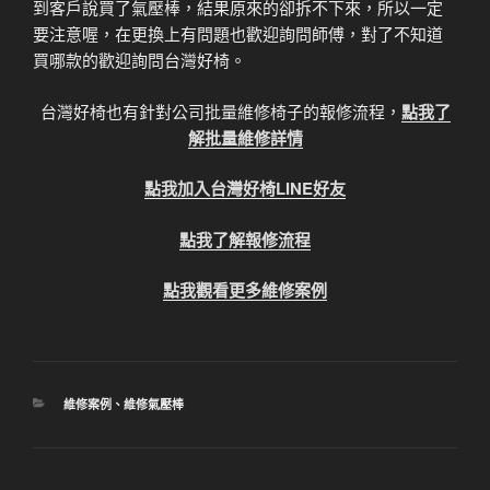
到客戶說買了氣壓棒，結果原來的卻拆不下來，所以一定
要注意喔，在更換上有問題也歡迎詢問師傅，對了不知道
買哪款的歡迎詢問台灣好椅。
台灣好椅也有針對公司批量維修椅子的報修流程，
點我了
解批量維修詳情
點我加入台灣好椅LINE好友
點我了解報修流程
點我觀看更多維修案例
分
維修案例
、
維修氣壓棒
類