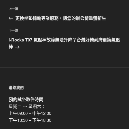
文
上
上一篇
章
一
更換坐墊椅輪專業服務，讓您的辦公椅重獲新生
導
篇
覽
文
下
下一篇
章
一
i-Rocks T07 氣壓棒故障無法升降？台灣好椅到府更換氣壓
篇
棒
文
章
聯絡我們
預約試坐取件時間
星期二 ～ 星期六：
上午09:00 – 中午12:00
下午13:30 – 下午18:30