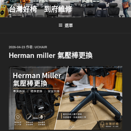
跳
台灣好椅 到府維修
至
主
要
選單
內
容
發
2026-04-23
作者:
UCHAIR
佈
Herman miller 氣壓棒更換
於