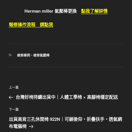
Herman miller 氣壓棒更換
點我了解詳情
報修操作流程 請點我
分
維修案例
、
維修氣壓棒
類
文
上
上一篇
章
一
台灣好椅持續出貨中｜人體工學椅 × 高腳椅穩定配送
導
篇
覽
文
下
下一篇
章
一
出貨高背三孔休閒椅 922N｜可躺後仰・折疊扶手・透氣網
篇
布電腦椅
文