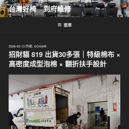
跳
台灣好椅 到府維修
至
主
要
選單
內
容
發
2026-02-13
作者:
UCHAIR
佈
招財貓 819 出貨30多張｜特級棉布 ×
於
高密度成型泡棉 × 翻折扶手設計