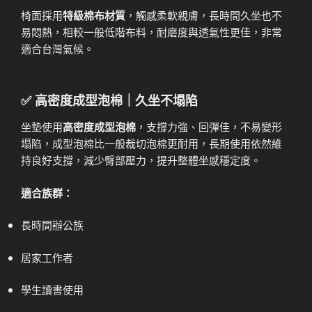
椅面採用
特級棉布材質
，觸感柔軟親膚，長時間久坐也不
易悶熱，相較一般低階布料，耐磨度與透氣性更佳，非常
適合台灣氣候。
✅ 高密度成型泡棉｜久坐不塌陷
坐墊使用
高密度成型泡棉
，支撐力強、回彈佳，不易變形
塌陷，成型泡棉比一般裁切泡棉更耐用，長期使用依然維
持良好支撐，減少臀部壓力，提升整體坐感穩定度。
適合族群：
長時間辦公族
居家工作者
學生讀書使用