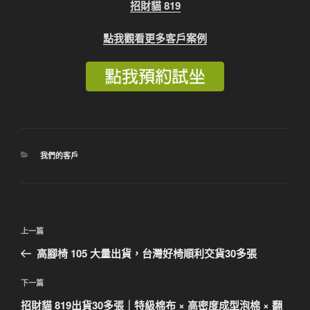
招財貓 819
點我觀看更多客戶案例
分
我們的客戶
類
文
上
上一篇
章
一
高腳椅 105 大量出貨，台灣好椅順利交貨30多張
導
篇
覽
文
下
下一篇
章
一
招財貓 819出貨30多張｜特級棉布 × 高密度成型泡棉 × 翻