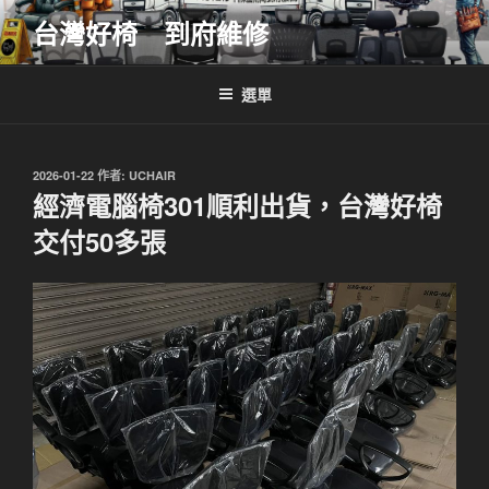
跳
台灣好椅 到府維修
至
主
要
選單
內
容
發
2026-01-22
作者:
UCHAIR
佈
經濟電腦椅301順利出貨，台灣好椅
於
交付50多張