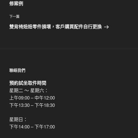
篇
修案例
覽
文
章
下
下一篇
一
雙背椅妞妞零件損壞，客戶購買配件自行更換
篇
文
章
聯絡我們
預約試坐取件時間
星期二 ～ 星期六：
上午09:00 – 中午12:00
下午13:30 – 下午18:30
星期日：
下午14:00 – 下午17:00