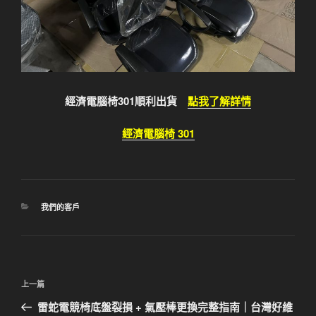
經濟電腦椅301順利出貨
點我了解詳情
經濟電腦椅 301
分
我們的客戶
類
文
上
上一篇
章
一
雷蛇電競椅底盤裂損 + 氣壓棒更換完整指南｜台灣好維
導