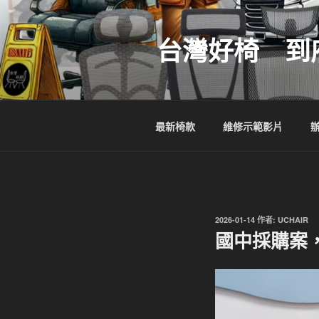
跳
至
台灣好椅 到
主
要
內
容
最新椅款
維修示範影片
發
2026-01-14
作者:
UCHAIR
佈
國中採購案，
於