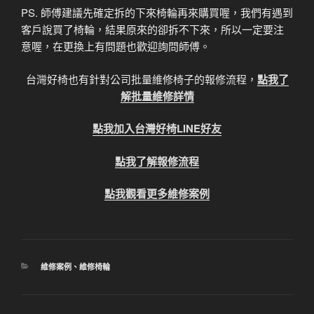
PS. 師傅建議先確定拆的下來椅輪再來購買喔，我們有遇到
客戶說買了椅輪，結果原來的卻拆不下來，所以一定要注
意喔，在更換上有問題也歡迎詢問師傅。
台灣好椅也有針對公司批量維修椅子的報修流程，
點我了
解批量維修詳情
點我加入台灣好椅LINE好友
點我了解報修流程
點我觀看更多維修案例
分
維修案例
、
維修椅輪
類