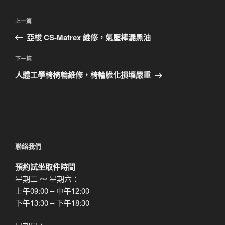
文
上
上一篇
章
一
亞梭 CS-Matrex 維修，氣壓棒漏黑油
導
篇
覽
文
下
下一篇
章
一
人體工學椅椅輪維修，椅輪脆化損壞嚴重
篇
文
章
聯絡我們
預約試坐取件時間
星期二 ～ 星期六：
上午09:00 – 中午12:00
下午13:30 – 下午18:30