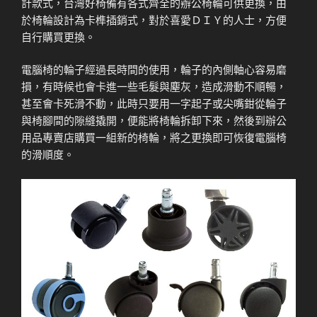
計款式，台灣好椅備有各式齊全的辦公椅輪可供更換，由
於椅輪設計為卡榫插銷式，對於喜愛ＤＩＹ的人士，方便
自行購買更換。
電腦椅的輪子經過長時間的使用，輪子的內側軸心容易磨
損，有時候也會卡進一些毛髮與塵灰，造成滑動不順暢，
甚至會卡死滑不動，此時只要用一字起子或尖嘴鉗從輪子
與椅腳間的隙縫撬開，便能將椅輪拆卸下來，然後到辦公
用品專賣店購買一組新的椅輪，將之更換即可恢復電腦椅
的滑順度。