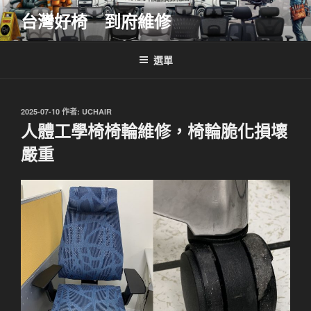
跳
台灣好椅 到府維修
至
主
要
選單
內
容
發
2025-07-10
作者:
UCHAIR
佈
人體工學椅椅輪維修，椅輪脆化損壞
於
嚴重