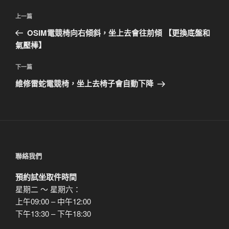
文
上
上一篇
章
一
OSIM電競椅向右傾斜，坐上去會往前傾 【更換底盤和
導
篇
氣壓棒】
覽
文
章
下
下一篇
一
維修雷蛇電競椅，坐上去椅子會自動下降
篇
文
章
聯絡我們
預約試坐取件時間
星期二 ～ 星期六：
上午09:00 – 中午12:00
下午13:30 – 下午18:30