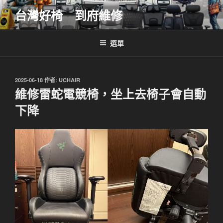
跳
台灣好椅 到府維修
至
主
要
選單
內
容
發
2025-06-18
作者:
UCHAIR
佈
維修雷蛇電競椅，坐上去椅子會自動
於
下降