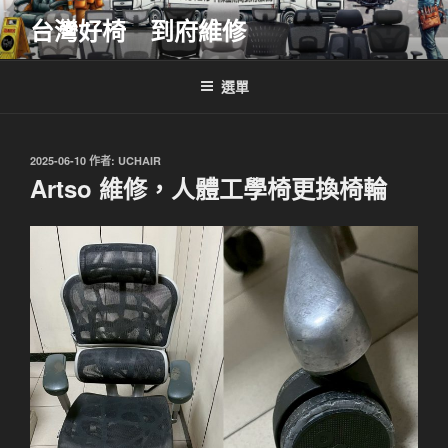
跳
台灣好椅 到府維修
至
主
要
選單
內
容
發
2025-06-10
作者:
UCHAIR
佈
Artso 維修，人體工學椅更換椅輪
於