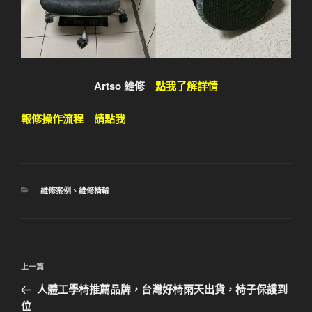
Artso 維修
點我了解詳情
報修操作流程 請點我
分
維修案例
、
維修椅輪
類
文
上
上一篇
章
一
人體工學椅推薦品牌，台灣好椅雨天出貨，椅子保護到
導
篇
位