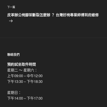
篇
覽
文
下
下一篇
章
一
皮革辦公椅腳架斷裂怎麼辦 ？ 台灣好椅專業師傅到府維修
篇
文
章
聯絡我們
預約試坐取件時間
星期二 ～ 星期六：
上午09:00 – 中午12:00
下午13:30 – 下午18:30
星期日：
下午14:00 – 下午17:00