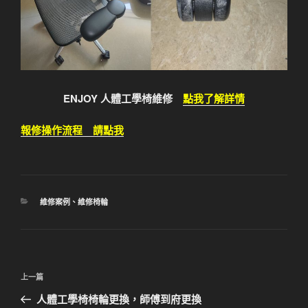
ENJOY 人體工學椅維修
點我了解詳情
報修操作流程 請點我
分
維修案例
、
維修椅輪
類
文
上
上一篇
章
一
人體工學椅椅輪更換，師傅到府更換
導