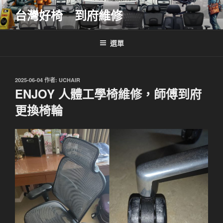
跳
台灣好椅 到府維修
至
主
要
選單
內
容
發
2025-06-04
作者:
UCHAIR
佈
ENJOY 人體工學椅維修，師傅到府
於
更換椅輪