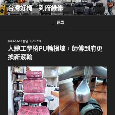
跳
台灣好椅 到府維修
至
主
要
選單
內
容
發
2025-05-28
作者:
UCHAIR
佈
人體工學椅PU輪損壞，師傅到府更
於
換新滾輪