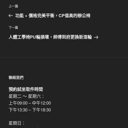
文
上
上一篇
章
一
功能 × 價格完美平衡，CP值高的辦公椅
導
篇
覽
文
下
下一篇
章
一
人體工學椅PU輪損壞，師傅到府更換新滾輪
篇
文
章
聯絡我們
預約試坐取件時間
星期二 ～ 星期六：
上午09:00 – 中午12:00
下午13:30 – 下午18:30
星期日：