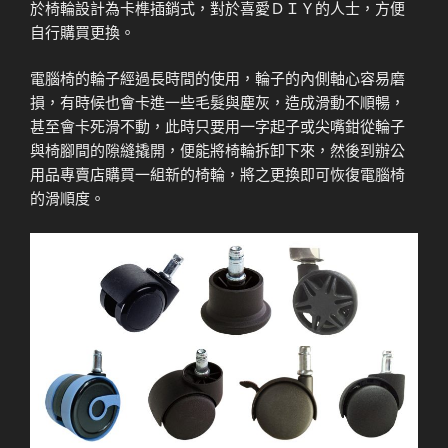
於椅輪設計為卡榫插銷式，對於喜愛ＤＩＹ的人士，方便
自行購買更換。
電腦椅的輪子經過長時間的使用，輪子的內側軸心容易磨
損，有時候也會卡進一些毛髮與塵灰，造成滑動不順暢，
甚至會卡死滑不動，此時只要用一字起子或尖嘴鉗從輪子
與椅腳間的隙縫撬開，便能將椅輪拆卸下來，然後到辦公
用品專賣店購買一組新的椅輪，將之更換即可恢復電腦椅
的滑順度。