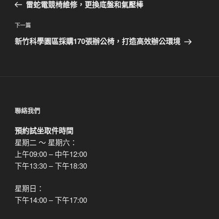
一
雷蛇電競椅維修，更換底盤和氣壓棒
導
篇
覽
文
下
下一篇
章
一
新竹科學園區採購170張辦公椅，打造高效辦公環境
篇
文
章
聯絡我們
預約試坐取件時間
星期二 ～ 星期六：
上午09:00 – 中午12:00
下午13:30 – 下午18:30
星期日：
下午14:00 – 下午17:00