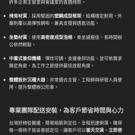
許多企業主管室與會議室的首選椅款。
椅背材質
：採用堅固的
塑鋼成型框架
，結構穩定耐用，外
層則覆以高彈性網布，兼具支撐與透氣功能。
坐墊材質
：使用
高密度成型泡棉
，乘坐感極佳，長時間辦
公依然輕鬆。
中置式後仰機構
：彈性可調，支援後仰功能，並可依需求
鎖定角度，為工作之餘提供最佳放鬆角度。
整體設計沉穩大器
：非常適合主管、工程師與研發人員使
用，提升整體辦公形象。
專業團隊配送安裝，為客戶節省時間與心力
台灣好椅從搬運、簡易組裝到定位，全程迅速俐落，確保
每一張椅子皆妥善就定位，讓客戶可以
當天交貨、立即使