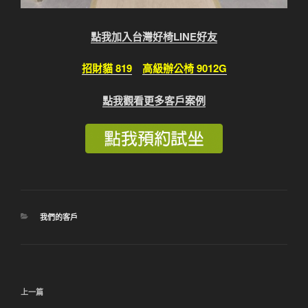
點我加入台灣好椅LINE好友
招財貓 819
高級辦公椅 9012G
點我觀看更多客戶案例
分
我們的客戶
類
文
上
上一篇
章