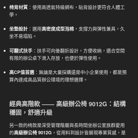
椅背材質
：使用高透氣特級網布，貼背設計更符合人體工
學。
坐墊設計
：選用
高密度成型泡棉
，支撐力與彈性兼具，久
坐不易塌陷。
可翻式扶手
：扶手可向後翻折設計，方便收納，適合空間
有限的辦公桌下滑入存放，也便於彈性使用。
高CP值首選
：無論是大量採購還是中小企業使用，都是預
算內達成高品質辦公環境的理想選擇。
經典高階款 —— 高級辦公椅 9012G：結構
穩固，舒適升級
另一款的椅款是深受管理階層與長時間坐辦公室族群愛用
的
高級辦公椅 9012G
，從用料到設計皆展現專業質感，是