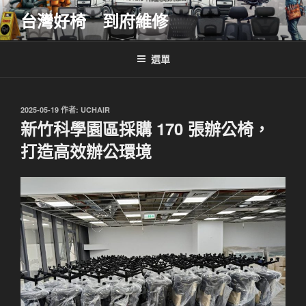
跳
台灣好椅 到府維修
至
主
要
選單
內
容
發
2025-05-19
作者:
UCHAIR
佈
新竹科學園區採購 170 張辦公椅，
於
打造高效辦公環境