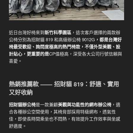
近日台灣好椅來到
新竹科學園區
，這次客戶選擇的兩款辦
公椅分別為招財貓 819 和高級辦公椅 9012G
，都是台灣好
椅最受歡迎、詢問度極高的熱門椅款，不僅外型美觀、設
計貼心，更重要的是
CP值極高，深受各大公司行號信賴與
喜愛。
熱銷推薦款 —— 招財貓 819：舒適、實用
又好收納
招財貓辦公椅
是一款兼顧
美觀與功能性的網布辦公椅
，適
合各種辦公空間使用，其椅背部採用特級網布，透氣性
佳，即使長時間乘坐也不悶熱，有效提升工作效率與坐感
舒適度。