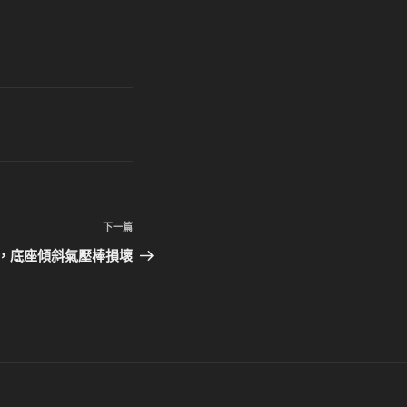
下
下一篇
一
款，底座傾斜氣壓棒損壞
篇
文
章