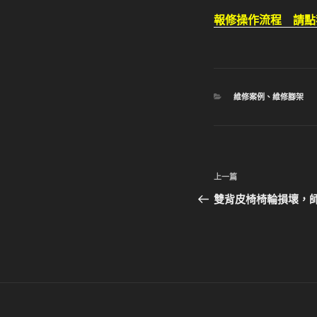
報修操作流程 請點
分
維修案例
、
維修腳架
類
文
上
上一篇
章
一
雙背皮椅椅輪損壞，師
篇
導
文
覽
章