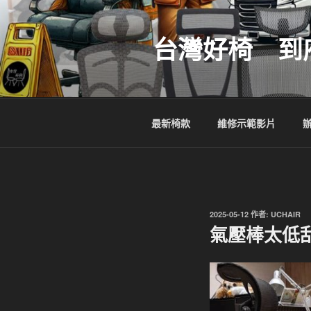
跳
至
台灣好椅 到
主
要
內
容
最新椅款
維修示範影片
發
2025-05-12
作者:
UCHAIR
佈
氣壓棒太低
於