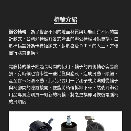
椅輪介紹
辦公椅輪
為了搭配不同的地面材質與功能而有不同的設
計款式，台灣好椅備有各式齊全的辦公椅輪可供更換，由
於椅輪設計為卡榫插銷式，對於喜愛ＤＩＹ的人士，方便
自行購買更換。
電腦椅的輪子經過長時間的使用，輪子的內側軸心容易磨
損，有時候也會卡進一些毛髮與塵灰，造成滑動不順暢，
甚至會卡死滑不動，此時只要用一字起子或尖嘴鉗從輪子
與椅腳間的隙縫撬開，便能將椅輪拆卸下來，然後到辦公
用品專賣店購買一組新的椅輪，將之更換即可恢復電腦椅
的滑順度。