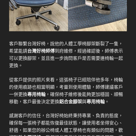
客戶聯繫台灣好椅，說他的人體工學椅腳架斷裂了一隻，
希望能請
台灣好椅師傅
到府維修，經過確認後，師傅表示
可以更換腳架，並且進一步詢問客戶是否需要連椅輪一起
更換。
從客戶提供的照片來看，這張椅子已經陪伴他多年，椅輪
的使用痕跡也相當明顯，考量到使用體驗，師傅建議客戶
一併更換
專用椅輪
，確保椅子維修後能夠更加穩固、順暢
移動，客戶最後決定更換
鋁合金腳架
與
專用椅輪
。
感謝客戶的信任，台灣好椅始終秉持專業、負責的態度，
確保每一張椅子都能恢復最佳狀態，讓使用者坐得安心、
舒適，如果您的辦公椅或人體工學椅也有類似的問題，歡