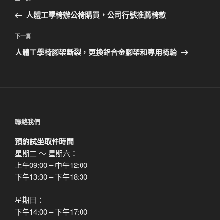
上
章
一
人體工學椅辦公椅購買，公司行號推薦椅款
導
篇
覽
文
下
下一篇
章
一
人體工學椅腳架斷裂，更換鋁合金腳架和專用椅輪
篇
文
章
聯絡我們
預約試坐取件時間
星期二 ～ 星期六：
上午09:00 – 中午12:00
下午13:30 – 下午18:30
星期日：
下午14:00 – 下午17:00