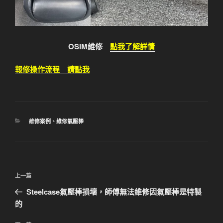
OSIM維修
點我了解詳情
報修操作流程 請點我
分
維修案例
、
維修氣壓棒
類
文
上
上一篇
章
一
Steelcase氣壓棒損壞，師傅無法維修因氣壓棒是特製
導
篇
的
覽
文