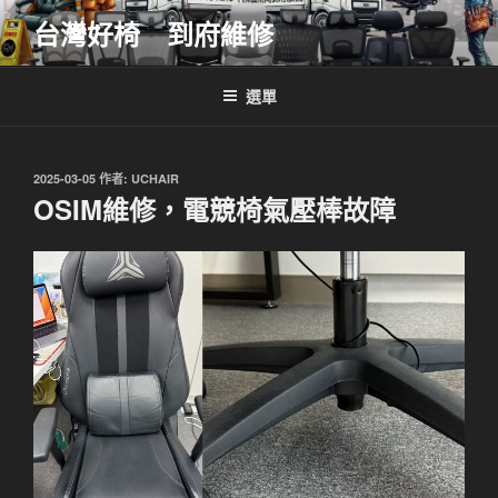
跳
台灣好椅 到府維修
至
主
要
選單
內
容
發
2025-03-05
作者:
UCHAIR
佈
OSIM維修，電競椅氣壓棒故障
於