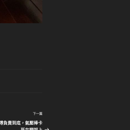
下
下一篇
一
傅負責到底，氣壓棒卡
篇
死在腳架上