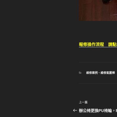
報修操作流程 請點
分
維修案例
、
維修氣壓棒
類
文
上
上一篇
章
一
辦公椅更換PU椅輪，
篇