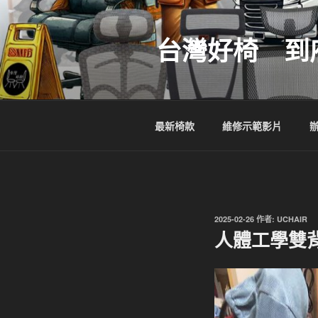
跳
至
台灣好椅 到
主
要
內
容
最新椅款
維修示範影片
發
2025-02-26
作者:
UCHAIR
佈
人體工學雙
於