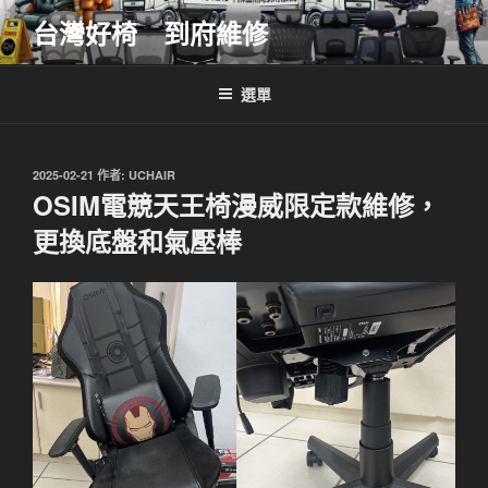
跳
台灣好椅 到府維修
至
主
要
選單
內
容
發
2025-02-21
作者:
UCHAIR
佈
OSIM電競天王椅漫威限定款維修，
於
更換底盤和氣壓棒