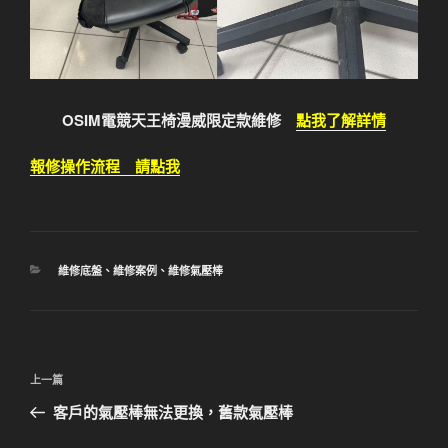
OSIM電競天王椅漫威限定款維修
點我了解詳情
報修操作流程 請點我
分
維修底盤
、
維修案例
、
維修氣壓棒
類
文
上
上一篇
章
一
客戶的氣壓棒無法更換，舊款氣壓棒
導
篇