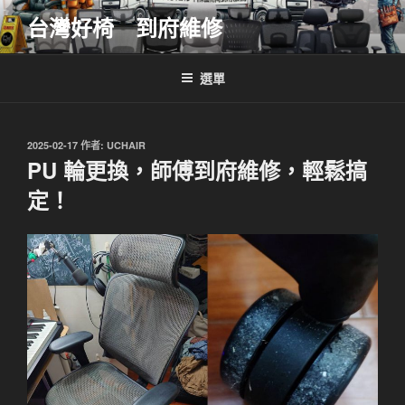
跳
台灣好椅 到府維修
至
主
要
選單
內
容
發
2025-02-17
作者:
UCHAIR
佈
PU 輪更換，師傅到府維修，輕鬆搞
於
定！