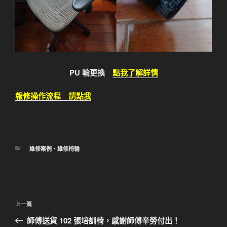
PU 輪更換
點我了解詳情
報修操作流程 請點我
分
維修案例
、
維修椅輪
類
文
上
上一篇
章
一
師傅送貨 102 張培訓椅，感謝師傅辛勞付出！
導