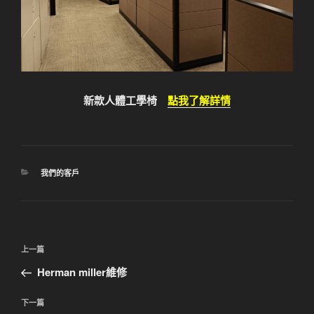
新款人體工學椅
點我了解詳情
分
我們的客戶
類
文
上
上一篇
章
一
Herman miller維修
導
篇
覽
文
下
下一篇