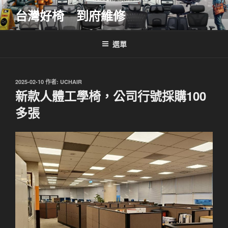
跳
台灣好椅 到府維修
至
主
要
選單
內
容
發
2025-02-10
作者:
UCHAIR
佈
新款人體工學椅，公司行號採購100
於
多張