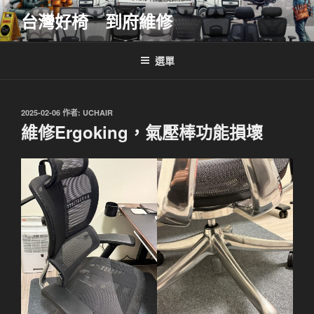
跳
台灣好椅 到府維修
至
主
要
選單
內
容
發
2025-02-06
作者:
UCHAIR
佈
維修Ergoking，氣壓棒功能損壞
於