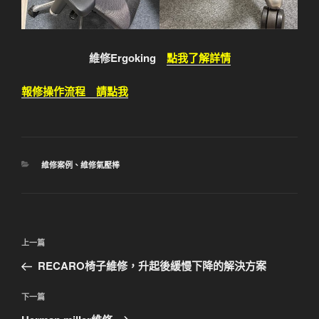
維修Ergoking
點我了解詳情
報修操作流程 請點我
分
維修案例
、
維修氣壓棒
類
文
上
上一篇
章
一
RECARO椅子維修，升起後緩慢下降的解決方案
導
篇
覽
文
下
下一篇
章
一