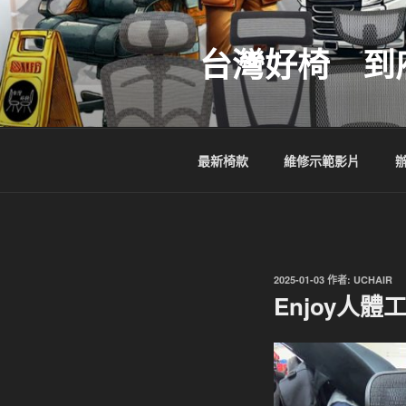
跳
至
台灣好椅 到
主
要
內
容
最新椅款
維修示範影片
發
2025-01-03
作者:
UCHAIR
佈
Enjoy人
於