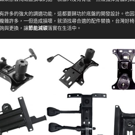
有許多的強大的調適功能，這都要歸功於底盤的開發設計。也因
複雜許多，一但造成損壞，就須找尋合適的配件替換，台灣好椅
詢與更換，讓
節能減碳
落實在生活中。