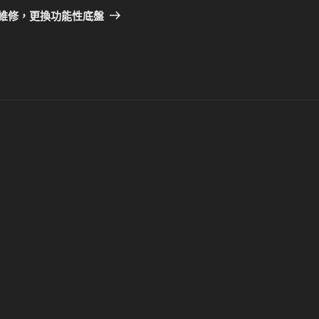
一
學椅維修，更換功能性底盤
篇
文
章