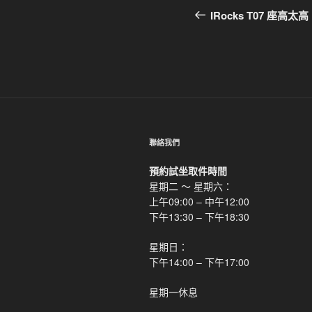
章
一
IRocks T07 座
篇
導
文
覽
章
聯絡我們
預約試坐取件時間
星期二 ～ 星期六：
上午09:00 – 中午12:00
下午13:30 – 下午18:30
星期日：
下午14:00 – 下午17:00
星期一休息