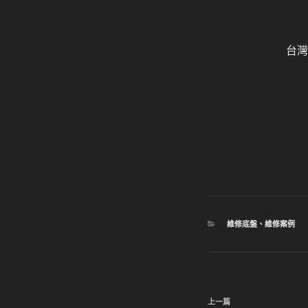
台灣
分
維修底盤
、
維修案例
類
文
上
上一篇