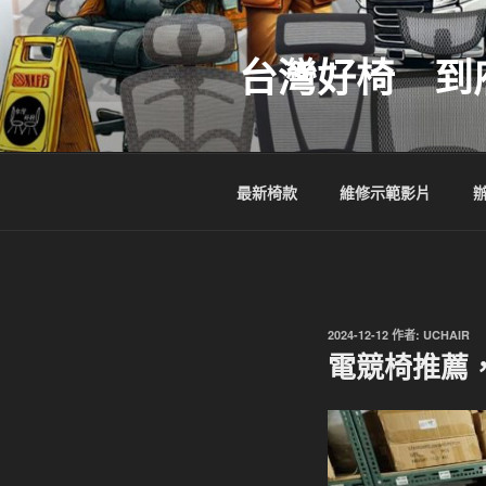
跳
至
台灣好椅 到
主
要
內
容
最新椅款
維修示範影片
發
2024-12-12
作者:
UCHAIR
佈
電競椅推薦，
於