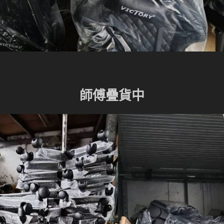
師傅疊貨中