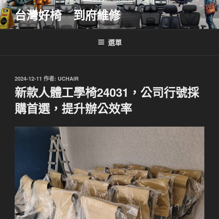
跳
台灣好椅 到府維修
至
主
要
選單
內
容
發
2024-12-11
作者:
UCHAIR
佈
新款人體工學椅24031，公司行號採
於
購首選，提升辦公效率