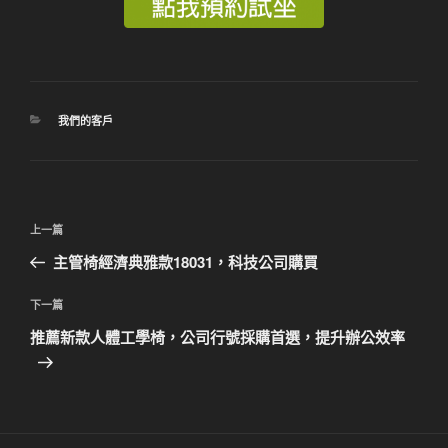
分
我們的客戶
類
文
上
上一篇
章
一
主管椅經濟典雅款18031，科技公司購買
導
篇
覽
文
下
下一篇
章
一
推薦新款人體工學椅，公司行號採購首選，提升辦公效率
篇
文
章