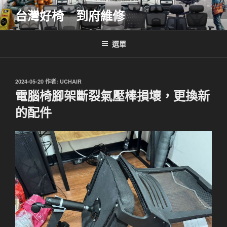
跳
台灣好椅 到府維修
至
主
要
選單
內
容
發
2024-05-20
作者:
UCHAIR
佈
電腦椅腳架斷裂氣壓棒損壞，更換新
於
的配件