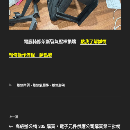
電腦椅腳架斷裂氣壓棒損壞
點我了解詳情
報修操作流程 請點我
分
維修案例
、
維修氣壓棒
、
維修腳架
類
文
上
上一篇
章
一
高級辦公椅 305 購買，電子元件供應公司購買第三批椅
導