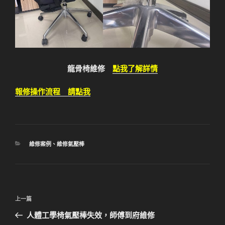
龍骨椅維修
點我了解詳情
報修操作流程 請點我
分
維修案例
、
維修氣壓棒
類
文
上
上一篇
章
一
人體工學椅氣壓棒失效，師傅到府維修
導
篇