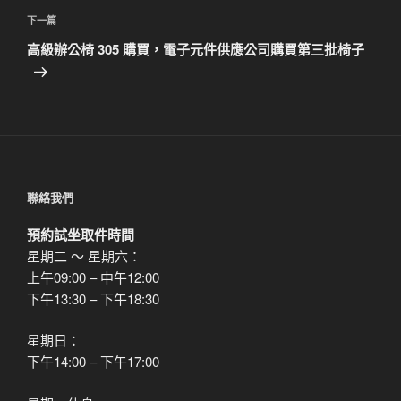
覽
文
下
下一篇
章
一
高級辦公椅 305 購買，電子元件供應公司購買第三批椅子
篇
文
章
聯絡我們
預約試坐取件時間
星期二 ～ 星期六：
上午09:00 – 中午12:00
下午13:30 – 下午18:30
星期日：
下午14:00 – 下午17:00