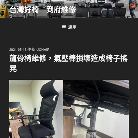
跳
台灣好椅 到府維修
至
主
要
選單
內
容
發
2024-05-13
作者:
UCHAIR
佈
龍骨椅維修，氣壓棒損壞造成椅子搖
於
晃