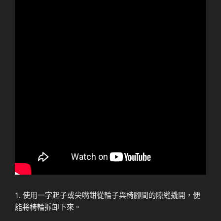
1. 使用一字起子或尖嘴鉗從輪子與椅腳間的隙縫撬開，便
能將椅輪拆卸下來。