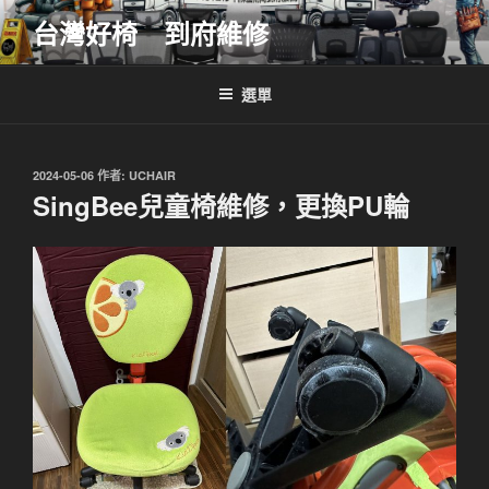
跳
台灣好椅 到府維修
至
主
要
選單
內
容
發
2024-05-06
作者:
UCHAIR
佈
SingBee兒童椅維修，更換PU輪
於