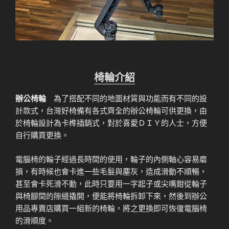
椅輪介紹
辦公椅輪
為了搭配不同的地面材質與功能而有不同的設
計款式，台灣好椅備有各式齊全的辦公椅輪可供更換，由
於椅輪設計為卡榫插銷式，對於喜愛ＤＩＹ的人士，方便
自行購買更換。
電腦椅的輪子經過長時間的使用，輪子的內側軸心容易磨
損，有時候也會卡進一些毛髮與塵灰，造成滑動不順暢，
甚至會卡死滑不動，此時只要用一字起子或尖嘴鉗從輪子
與椅腳間的隙縫撬開，便能將椅輪拆卸下來，然後到辦公
用品專賣店購買一組新的椅輪，將之更換即可恢復電腦椅
的滑順度。