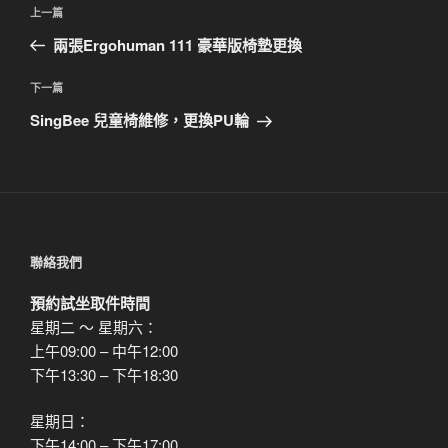
文
上
上一篇
章
一
兩張Ergohuman 111 豪華版椅墊更換
導
篇
覽
文
下
下一篇
章
一
SingBee 兒童椅維修，更換PU輪
篇
文
章
聯絡我們
預約試坐取件時間
星期二 ～ 星期六：
上午09:00 – 中午12:00
下午13:30 – 下午18:30
星期日：
下午14:00 – 下午17:00