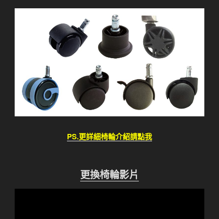
PS.更詳細椅輪介紹請點我
更換椅輪影片