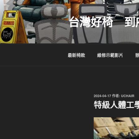
跳
至
台灣好椅 到
主
要
內
容
最新椅款
維修示範影片
發
2024-04-17
作者:
UCHAIR
佈
特級人體工學
於