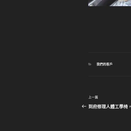
分
我們的客戶
類
文
上
上一篇
章
一
到府修理人體工學椅
篇
導
文
覽
章