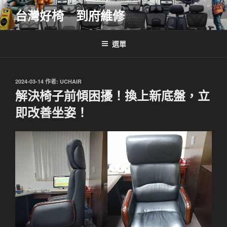
跳
台灣好椅 到府維修
至
主
要
選單
內
容
發
2024-03-14
作者:
UCHAIR
佈
解決椅子前傾困擾！換上新底盤，立
於
即改善坐姿！