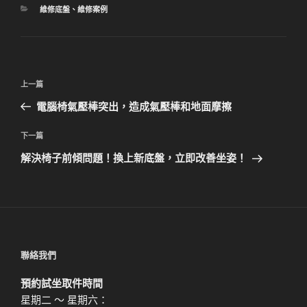
分
維修底盤
、
維修案例
類
文
上
上一篇
章
一
電腦椅氣壓棒突出，造成氣壓棒和地面摩擦
導
篇
覽
文
下
下一篇
章
一
解決椅子前傾問題！換上新底盤，立即改善坐姿！
篇
文
章
聯絡我們
預約試坐取件時間
星期二 ～ 星期六：