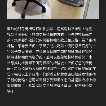
客戶的雙背椅椅輪有脆化損壞，造成滑動不順暢，從網上
找到台灣好椅，詢問更換椅輪的方式，首先更換椅輪之
前，您需要先確認您的需要椅輪的款式和規格，為了更換
椅輪，您需要準備一字起子或尖嘴鉗，使用您準備好的一
字起子或尖嘴鉗，在椅輪與椅腳之間的隙縫處輕輕撬開，
這將使椅輪與椅腳分離，並可以輕鬆地將椅輪拆卸下來，
當您成功地拆卸下所有損壞的椅輪後，準備好您的新椅
輪，將新椅輪插入椅腳的槽口中，確保它們牢固地固定在
位，
完成以上步驟後，您的辦公椅就應該已經成功地更換
了新的椅輪，您可以重新享受到坐在您的舒適辦公椅上的
愉悅體驗了，希望這篇文章對您有所幫助，祝您辦公愉
快！