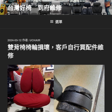
跳
台灣好椅 到府維修
至
主
要
選單
內
容
發
2024-03-12
作者:
UCHAIR
佈
雙背椅椅輪損壞，客戶自行買配件維
於
修