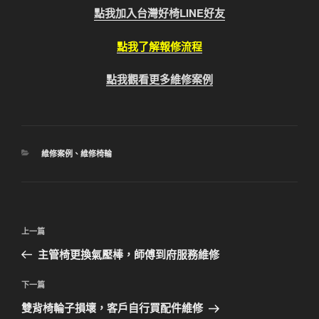
點我加入台灣好椅LINE好友
點我了解報修流程
點我觀看更多維修案例
分
維修案例
、
維修椅輪
類
文
上
上一篇
章
一
主管椅更換氣壓棒，師傅到府服務維修
導
篇
覽
文
下
下一篇
章
一
雙背椅輪子損壞，客戶自行買配件維修