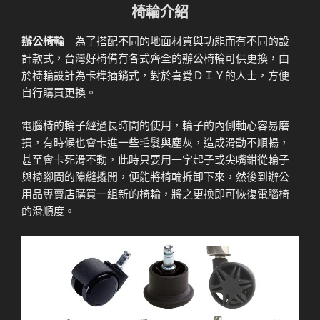
椅輪介紹
辦公椅輪
為了搭配不同的地面材質與功能而有不同的設
計款式，台灣好椅備有各式齊全的辦公椅輪可供更換，由
於椅輪設計為卡榫插銷式，對於喜愛ＤＩＹ的人士，方便
自行購買更換。
電腦椅的輪子經過長時間的使用，輪子的內側軸心容易磨
損，有時候也會卡進一些毛髮與塵灰，造成滑動不順暢，
甚至會卡死滑不動，此時只要用一字起子或尖嘴鉗從輪子
與椅腳間的隙縫撬開，便能將椅輪拆卸下來，然後到辦公
用品專賣店購買一組新的椅輪，將之更換即可恢復電腦椅
的滑順度。