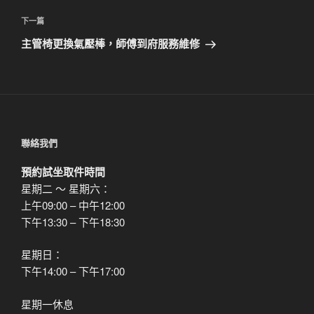
篇
覽
文
下
下一篇
章
一
主管椅更換氣壓棒，師傅到府服務維修
篇
文
章
聯絡我們
預約試坐取件時間
星期二 ～ 星期六：
上午09:00 – 中午12:00
下午13:30 – 下午18:30
星期日：
下午14:00 – 下午17:00
星期一休息