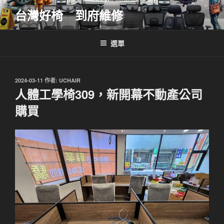
跳
台灣好椅 到府維修
至
主
要
選單
內
容
發
2024-03-11
作者:
UCHAIR
佈
人體工學椅309，新開幕不動產公司
於
購買