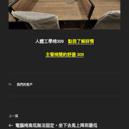
人體工學椅309
點我了解詳情
主管椅簡約舒適 309
分
我們的客戶
類
文
上
上一篇
章
一
電腦椅高低無法固定，坐下去馬上降到最低
導