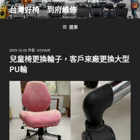
跳
台灣好椅 到府維修
至
主
要
選單
內
容
發
2023-12-22
作者:
UCHAIR
佈
兒童椅更換輪子，客戶來廠更換大型
於
PU輪