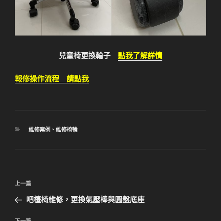
兒童椅更換輪子
點我了解詳情
報修操作流程 請點我
分
維修案例
、
維修椅輪
類
文
上
上一篇
章
一
吧檯椅維修，更換氣壓棒與圓盤底座
導
篇
覽
文
下一篇