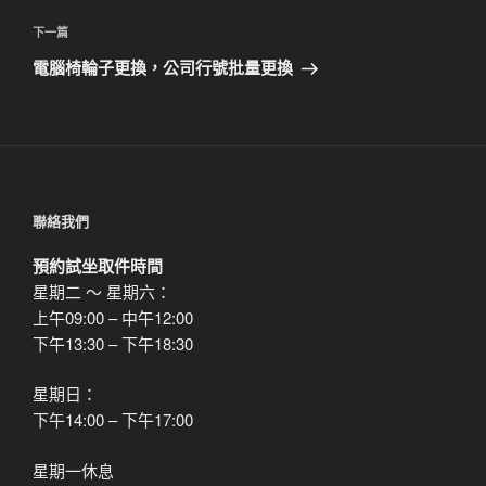
篇
覽
文
下
下一篇
章
一
電腦椅輪子更換，公司行號批量更換
篇
文
章
聯絡我們
預約試坐取件時間
星期二 ～ 星期六：
上午09:00 – 中午12:00
下午13:30 – 下午18:30
星期日：
下午14:00 – 下午17:00
星期一休息