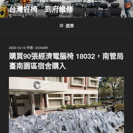
跳
台灣好椅 到府維修
至
主
要
選單
內
容
發
2023-12-14
作者:
UCHAIR
佈
購買90張經濟電腦椅 18032，南管局
於
臺南園區宿舍購入