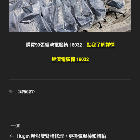
購買90張經濟電腦椅 18032
點我了解詳情
經濟電腦椅 18032
分
我們的客戶
類
文
上
上一篇
章
一
Hugm 哈根雙背椅修理，更換氣壓棒和椅輪
導