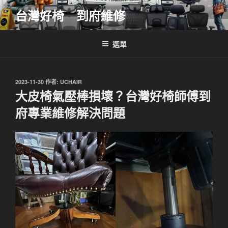
跳
台灣好椅 到府維修
至
主
要
選單
內
容
發
2023-11-30
作者:
UCHAIR
佈
大皮椅氣壓棒損壞？台灣好椅師傅到
於
府專業維修解決問題