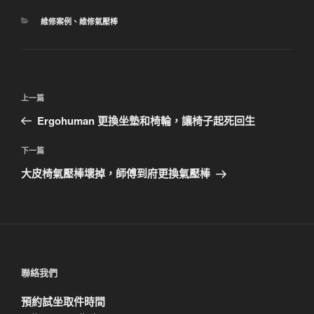
分
維修案例
、
維修氣壓棒
類
文
上
上一篇
章
一
Ergohuman 更換坐墊和椅輪，讓椅子起死回生
導
篇
覽
文
下
下一篇
章
一
大皮椅氣壓棒壞掉，師傅到府更換氣壓棒
篇
文
章
聯絡我們
預約試坐取件時間