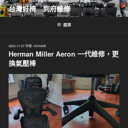
跳
台灣好椅 到府維修
至
主
要
選單
內
容
發
2023-11-27
作者:
UCHAIR
佈
Herman Miller Aeron 一代維修，更
於
換氣壓棒