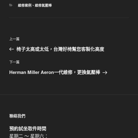
分
維修案例
、
維修氣壓棒
類
文
上
上一篇
章
一
椅子太高或太低，台灣好椅幫您客製化高度
導
篇
覽
文
下
下一篇
章
一
Herman Miller Aeron一代維修，更換氣壓棒
篇
文
章
聯絡我們
預約試坐取件時間
星期二 ～ 星期六：