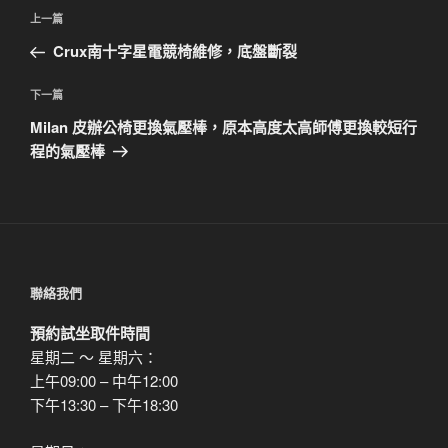
文
上
上一篇
章
一
Crux南十字星電競椅維修，底盤斷裂
導
篇
覽
文
下
下一篇
章
一
Milan 皮辦公椅更換氣壓棒，原本高度太高師傅更換較短行
篇
程的氣壓棒
文
章
聯絡我們
預約試坐取件時間
星期二 ～ 星期六：
上午09:00 – 中午12:00
下午13:30 – 下午18:30