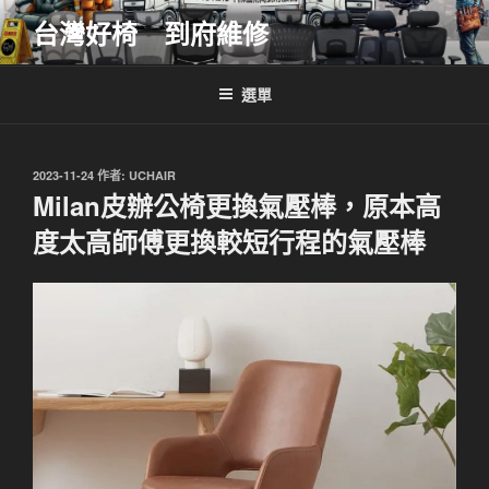
跳
台灣好椅 到府維修
至
主
要
選單
內
容
發
2023-11-24
作者:
UCHAIR
佈
Milan皮辦公椅更換氣壓棒，原本高
於
度太高師傅更換較短行程的氣壓棒