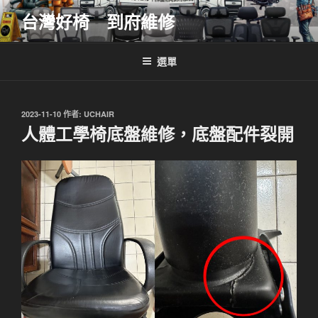
跳
台灣好椅 到府維修
至
主
要
選單
內
容
發
2023-11-10
作者:
UCHAIR
佈
人體工學椅底盤維修，底盤配件裂開
於