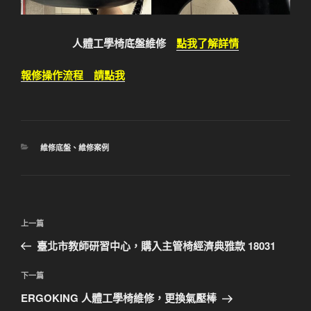
人體工學椅底盤維修
點我了解詳情
報修操作流程 請點我
分
維修底盤
、
維修案例
類
文
上
上一篇
章
一
臺北市教師研習中心，購入主管椅經濟典雅款 18031
導
篇
覽
文
下
下一篇
章
一
ERGOKING 人體工學椅維修，更換氣壓棒
篇