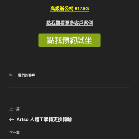
高級辦公椅 817AG
點我觀看更多客戶案例
分
我們的客戶
類
文
上
上一篇
章
一
Artso 人體工學椅更換椅輪
導
篇
覽
文
下
下一篇