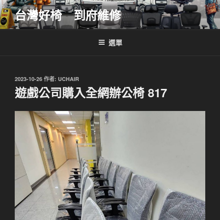
跳
台灣好椅 到府維修
至
主
要
選單
內
容
發
2023-10-26
作者:
UCHAIR
佈
遊戲公司購入全網辦公椅 817
於