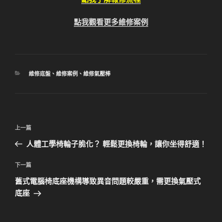
點我觀看更多維修案例
分
維修底盤
、
維修案例
、
維修氣壓棒
類
文
上
上一篇
章
一
人體工學椅輪子脆化？ 輕鬆更換椅輪，讓你坐得舒適！
導
篇
覽
文
下
下一篇
章
一
舊式電腦椅底座機構導致異音問題較嚴重，需更換氣壓式
篇
底座
文
章