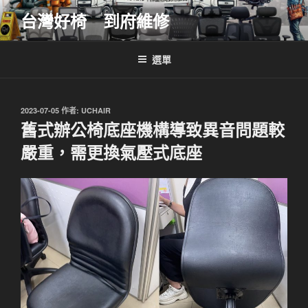
跳
台灣好椅 到府維修
至
主
要
選單
內
容
發
2023-07-05
作者:
UCHAIR
佈
舊式辦公椅底座機構導致異音問題較
於
嚴重，需更換氣壓式底座