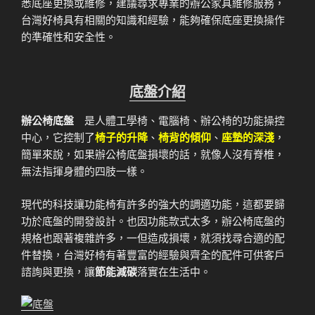
悉底座更換或維修，建議尋求專業的辦公家具維修服務，
台灣好椅具有相關的知識和經驗，能夠確保底座更換操作
的準確性和安全性。
底盤介紹
辦公椅底盤
是人體工學椅、電腦椅、辦公椅的功能操控
中心，它控制了
椅子的升降
、
椅背的傾仰
、
座墊的深淺
，
簡單來說，如果辦公椅底盤損壞的話，就像人沒有脊椎，
無法指揮身體的四肢一樣。
現代的科技讓功能椅有許多的強大的調適功能，這都要歸
功於底盤的開發設計。也因功能款式太多，辦公椅底盤的
規格也跟著複雜許多，一但造成損壞，就須找尋合適的配
件替換，台灣好椅有著豐富的經驗與齊全的配件可供客戶
諮詢與更換，讓
節能減碳
落實在生活中。