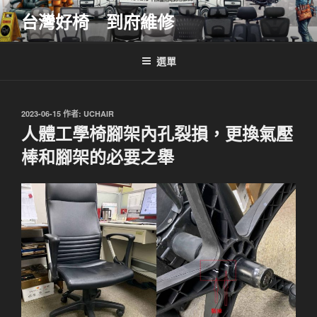
跳
台灣好椅 到府維修
至
主
要
選單
內
容
發
2023-06-15
作者:
UCHAIR
佈
人體工學椅腳架內孔裂損，更換氣壓
於
棒和腳架的必要之舉