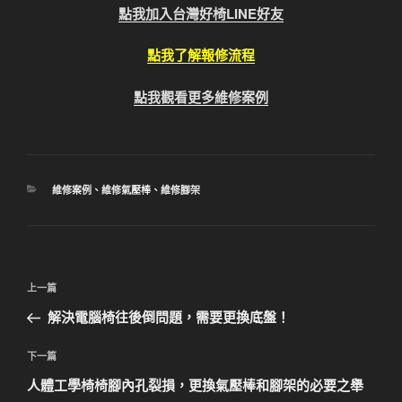
點我加入台灣好椅LINE好友
點我了解報修流程
點我觀看更多維修案例
分
維修案例
、
維修氣壓棒
、
維修腳架
類
文
上
上一篇
章
一
解決電腦椅往後倒問題，需要更換底盤！
導
篇
覽
文
下
下一篇
章
一
人體工學椅椅腳內孔裂損，更換氣壓棒和腳架的必要之舉
篇