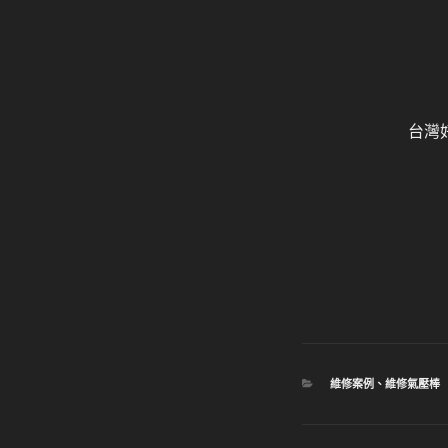
台灣
分
維修案例
、
維修氣壓棒
類