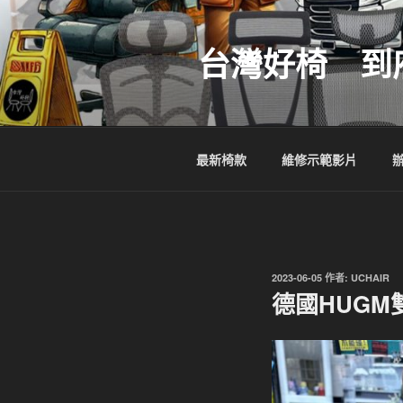
跳
至
台灣好椅 到
主
要
內
容
最新椅款
維修示範影片
發
2023-06-05
作者:
UCHAIR
佈
德國HUG
於