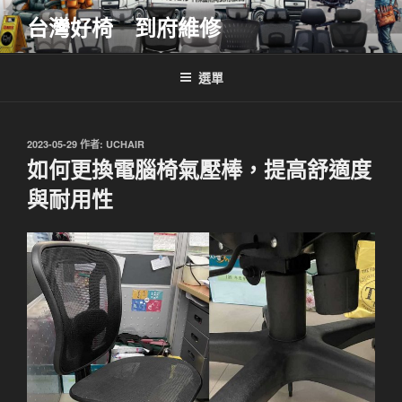
跳
台灣好椅 到府維修
至
主
要
選單
內
容
發
2023-05-29
作者:
UCHAIR
佈
如何更換電腦椅氣壓棒，提高舒適度
於
與耐用性