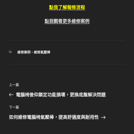
點我了解報修流程
點我觀看更多維修案例
分
維修案例
、
維修氣壓棒
類
文
上
上一篇
章
一
電腦椅後仰鎖定功能損壞，更換底盤解決問題
導
篇
覽
文
下
下一篇
章
一
如何維修電腦椅氣壓棒，提高舒適度與耐用性
篇
文