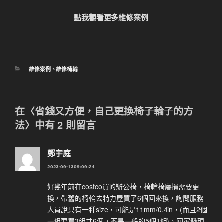
點我觀看更多維修案例
分
維修案例
、
維修椅輪
類
在〈省錢又方便，自己更換椅子輪子的方
法〉中有 2 則留言
鄭宇庭
2023-09-1309:09:24
好幾年前在costco買的辦公椅，椅輪椅磨損需要更
換，帶舊的椅輪去特力屋買了6個回來換，詢問服務
人員說只有一種size，可能是11mm/0.4in，(而且2個
一組要買3組共6個，不是一般的5個1組)，回家發現