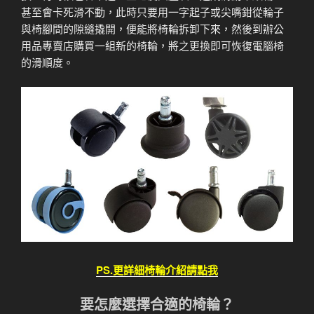
甚至會卡死滑不動，此時只要用一字起子或尖嘴鉗從輪子
與椅腳間的隙縫撬開，便能將椅輪拆卸下來，然後到辦公
用品專賣店購買一組新的椅輪，將之更換即可恢復電腦椅
的滑順度。
PS.更詳細椅輪介紹請點我
要怎麼選擇合適的椅輪？