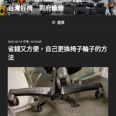
跳
台灣好椅 到府維修
至
主
要
選單
內
容
發
2023-05-15
作者:
UCHAIR
佈
省錢又方便，自己更換椅子輪子的方
於
法