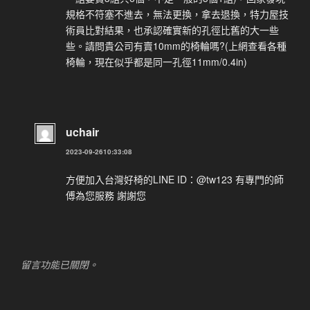
規格不符塞不進去，無法更換，拿去退換，特力屋技
術員比對結果，也承認確實新的孔徑比舊的大一些
些。請問貴公司有賣10mm的椅輪嗎?(上網查看各種
椅輪，現在似乎都是同一孔徑11mm/0.4in)
uchair
2023-09-2610:33:08
方便加入台灣好椅的LINE ID：@tw123 有專門的師
傅為您服務 謝謝您
留言功能已關閉。