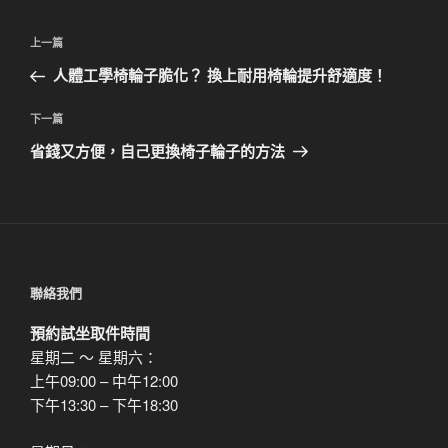
文
上
上一篇
章
一
人體工學椅輪子脆化？ 換上耐用椅輪提升舒適度！
導
篇
覽
文
下
下一篇
章
一
省錢又方便，自己更換椅子輪子的方法
篇
文
章
聯絡我們
預約試坐取件時間
星期二 ～ 星期六：
上午09:00 – 中午12:00
下午13:30 – 下午18:30