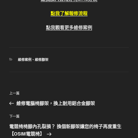
點我了解報修流程
點我觀看更多維修案例
分
維修案例
、
維修腳架
類
文
上
上一篇
章
一
維修電腦椅腳架，換上耐用鋁合金腳架
導
篇
覽
文
下
下一篇
章
一
電競椅椅腳內孔裂損？ 換個新腳架讓您的椅子再度重生
篇
【OSIM電競椅】