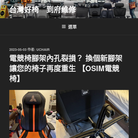
跳
台灣好椅 到府維修
至
主
要
選單
內
容
發
2023-05-03
作者:
UCHAIR
佈
電競椅腳架內孔裂損？ 換個新腳架
於
讓您的椅子再度重生 【OSIM電競
椅】