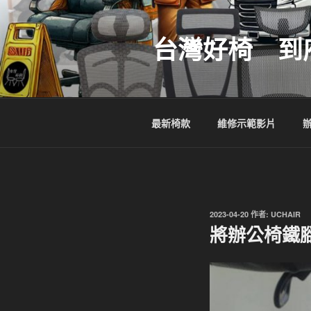
跳
至
台灣好椅 到
主
要
內
容
最新椅款
維修示範影片
發
2023-04-20
作者:
UCHAIR
佈
將辦公椅鐵
於