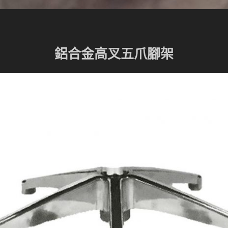
鋁合金高叉五爪腳架