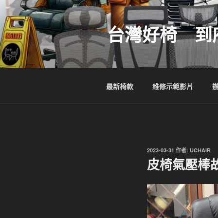
跳
至
台灣好椅 到
主
要
內
容
最新椅款
維修示範影片
發
2023-03-31
作者:
UCHAIR
佈
皮椅氣壓棒
於