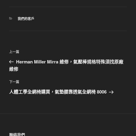
分
我們的客戶
類
文
上
上一篇
章
一
Herman Miller Mirra 維修，氣壓棒規格特殊須找原廠
導
篇
維修
覽
文
章
下
下一篇
一
人體工學全網椅購買，氣墊腰靠透氣全網椅 8006
篇
文
章
聯絡我們