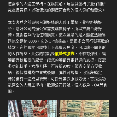
您需求的人體工學椅。在購買前，建議試坐椅子並仔細研
究產品資訊，以確保您的選擇符合您的個人偏好和需求。
本次客戶之前買過台灣好椅的人體工學椅，覺得舒適好
坐，剛好公司的辦公室需要購買椅子，所以推薦台灣好
椅，感謝客戶的信任和購買，這次選購的是人體氣墊腰靠
透氣全網椅 8006，它的CP值很高，是很多公司行號喜歡的
椅款，它的頭枕可調整上下高度及角度，可以讓不同身形
的人作調整，此張的特點是
氣墊式腰靠
，柔軟有彈性，讓
腰部有被包覆的感覺，讓您的腰部有更舒適的支撐，搭配
多功能扶手，六段升降，可後折90度，節省空間方便收
納，後仰機構為中置式後仰，彈性可調整，可無段鎖定，
椅背後有一體成型衣架，可掛外套衣服很方便，它是張功
能齊全的人體工學椅，歡迎公司行號、個人客戶、OA等詢
問。