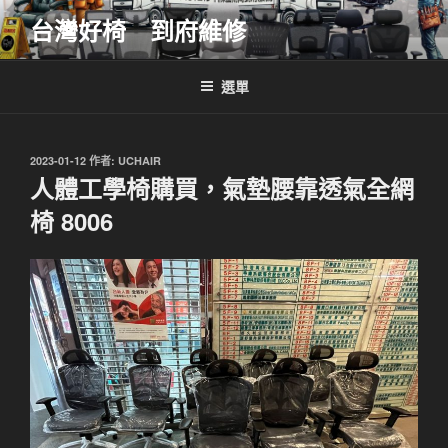
跳
台灣好椅 到府維修
至
主
要
選單
內
容
發
2023-01-12
作者:
UCHAIR
佈
人體工學椅購買，氣墊腰靠透氣全網
於
椅 8006