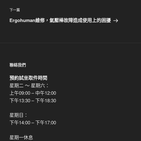
導
篇
覽
文
下
下一篇
章
一
Ergohuman維修，氣壓棒故障造成使用上的困擾
篇
文
章
聯絡我們
預約試坐取件時間
星期二 ～ 星期六：
上午09:00 – 中午12:00
下午13:30 – 下午18:30
星期日：
下午14:00 – 下午17:00
星期一休息