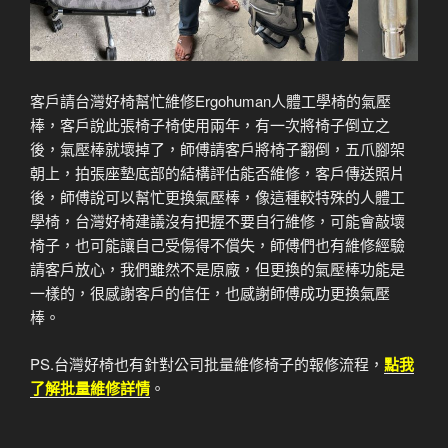
客戶請台灣好椅幫忙維修Ergohuman人體工學椅的氣壓
棒，客戶說此張椅子椅使用兩年，有一次將椅子倒立之
後，氣壓棒就壞掉了，師傅請客戶將椅子翻倒，五爪腳架
朝上，拍張座墊底部的結構評估能否維修，客戶傳送照片
後，師傅說可以幫忙更換氣壓棒，像這種較特殊的人體工
學椅，台灣好椅建議沒有把握不要自行維修，可能會敲壞
椅子，也可能讓自己受傷得不償失，師傅們也有維修經驗
請客戶放心，我們雖然不是原廠，但更換的氣壓棒功能是
一樣的，很感謝客戶的信任，也感謝師傅成功更換氣壓
棒。
PS.台灣好椅也有針對公司批量維修椅子的報修流程，
點我
了解批量維修詳情
。