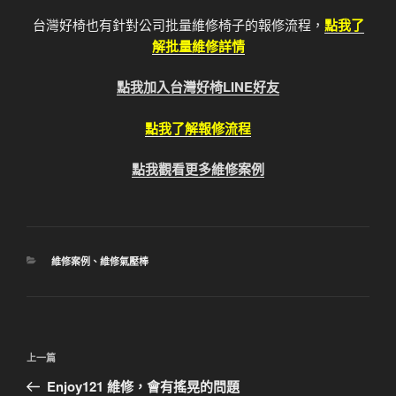
台灣好椅也有針對公司批量維修椅子的報修流程，
點我了
解批量維修詳情
點我加入台灣好椅LINE好友
點我了解報修流程
點我觀看更多維修案例
分
維修案例
、
維修氣壓棒
類
文
上
上一篇
章
一
Enjoy121 維修，會有搖晃的問題