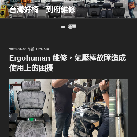
跳
台灣好椅 到府維修
至
主
要
選單
內
容
發
2023-01-10
作者:
UCHAIR
佈
Ergohuman 維修，氣壓棒故障造成
於
使用上的困擾