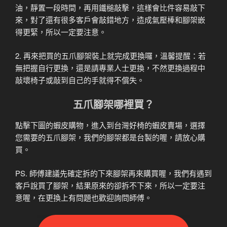
油，靜置一段時間，再用鐵槌敲擊，這樣會比件容易敲下
來，對了還有很多客戶會敲錯地方，造成氣壓棒和腳架嵌
得更緊，所以一定要注意。
2. 再來把買的五爪腳架裝上就完成更換囉，溫馨提醒：若
無把握自行更換，還是請專業人士更換，不然更換過程中
敲壞椅子或敲到自己的手就得不償失。
五爪腳架哪裡買？
點擊下圖的蝦皮購物，進入到台灣好椅的蝦皮賣場，選擇
您需要的五爪腳架，我們的腳架都是台製的喔，請放心購
買。
PS. 師傅建議先確定拆的下來腳架再來購買喔，我們有遇到
客戶說買了腳架，結果原來的卻拆不下來，所以一定要注
意喔，在更換上有問題也歡迎詢問師傅。