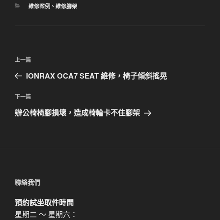
分
維修案例
、
維修腳架
類
文
上
上一篇
章
一
IONRAX OCA7 SEAT 維修，椅子傾斜搖晃
導
篇
覽
文
下
下一篇
章
一
辦公椅椅腳損壞，造成椅輪卡不住腳架
篇
文
章
聯絡我們
預約試坐取件時間
星期二 ～ 星期六：