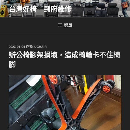
跳
台灣好椅 到府維修
至
主
要
選單
內
容
發
2023-01-04
作者:
UCHAIR
佈
辦公椅腳架損壞，造成椅輪卡不住椅
於
腳