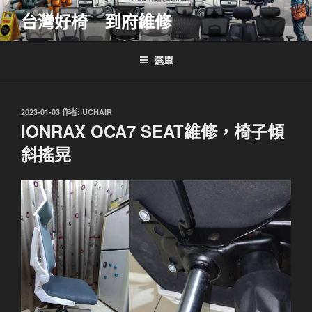
跳
台灣好椅 到府維修
至
主
要
選單
內
容
發
2023-01-03
作者:
UCHAIR
佈
IONRAX OCA7 SEAT維修，椅子傾
於
斜搖晃