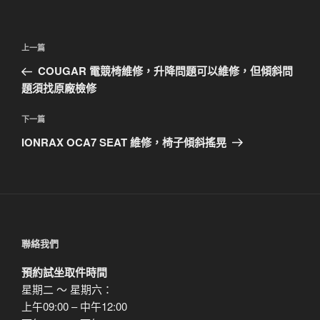
文
上
上一篇
章
一
COUGAR 電競椅維修，升降問題可以維修，但傾斜問
導
篇
題須找原廠檢修
覽
文
章
下
下一篇
一
IONRAX OCA7 SEAT 維修，椅子傾斜搖晃
篇
文
章
聯絡我們
預約試坐取件時間
星期二 ～ 星期六：
上午09:00 – 中午12:00