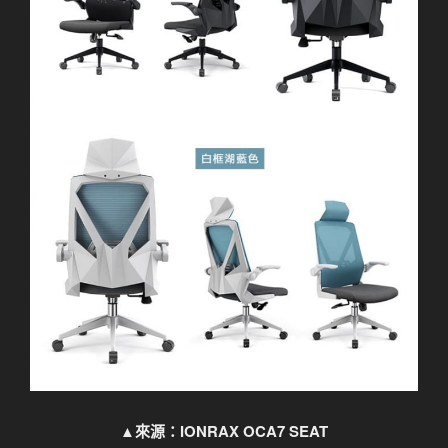
▲來源：IONRAX OCA7 SEAT