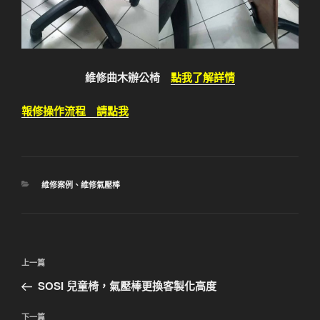
維修曲木辦公椅
點我了解詳情
報修操作流程 請點我
分
維修案例
、
維修氣壓棒
類
文
上
上一篇
章
一
SOSI 兒童椅，氣壓棒更換客製化高度
導
篇
覽
文
下
下一篇