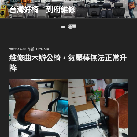
跳
台灣好椅 到府維修
至
主
要
選單
內
容
發
2022-12-28
作者:
UCHAIR
佈
維修曲木辦公椅，氣壓棒無法正常升
於
降